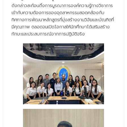
- - วิทยาศาสตร์ทั่วไป
ดังกล่าวสะท้อนถึงการบูรณาการองค์ความรู้ทางวิชาการ
เข้ากับความต้องการของอุตสาหกรรมสอดคล้องกับ
- เทคโนโลยีบัณฑิต
ทิศทางการพัฒนาหลักสูตรที่มุ่งสร้างงานวิจัยและบัณฑิตที่
- - เทคโนโลยีสารสนเทศ
มีคุณภาพ ตลอดจนเปิดโอกาสให้นักศึกษาได้เสริมสร้าง
ทักษะและประสบการณ์จากการปฏิบัติจริง
ศูนย์บริการ
- ศูนย์เครื่องมือปฏิบัติการวิทยาศาสตร์
- ศูนย์สิ่งแวดล้อม
- ศูนย์ปัญญาประดิษฐ์เพื่อการศึกษา
สหกิจศึกษา
ข่าว
- ข่าวประชาสัมพันธ์
- กิจกรรม