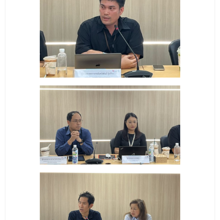
- ข่าวประชาสัมพันธ์ภายนอก
- ทุน/สมัครงาน/ศึกษาต่อ
วารสารคณะ
ผลงานคณะ
- ฐานข้อมูลงานวิจัย
- การจัดการความรู้ (KM Scitech)
- โครงการบริหารจัดการพื้นที่ 10 ไร่ ด้านหลังโรงสีข้าว
สวนดุสิต จังหวัดปราจีนบุรี
- โครงการส่งเสริมการปลูกกล้วยเล็บมือนางฯ
- ผลงาน/รางวัล
- SDU Zero Waste
- งานวิจัย/นวัตกรรม