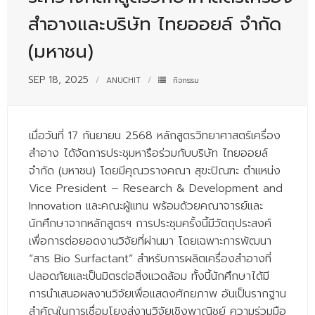
- - บุคลากรสนับสนุน
สำอางและบริษัท ไทยออยล์ จำกัด
หลักสูตร
(มหาชน)
- วิทยาศาสตรบัณฑิต
SEP 18, 2025
ANUCHIT
กิจกรรม
- - วิทยาการคอมพิวเตอร์
- - วิทยาศาสตร์เครื่องสำอาง
เมื่อวันที่ 17 กันยายน 2568 หลักสูตรวิทยาศาสตร์เครื่อง
สำอาง ได้จัดการประชุมหารือร่วมกับบริษัท ไทยออยล์
- - อาชีวอนามัยและความปลอดภัย
จำกัด (มหาชน) โดยมีคุณวรางคณา สุขะปิณฑะ ตำแหน่ง
- - อนามัยสิ่งแวดล้อมและสาธารณภัย
Vice President – Research & Development and
Innovation และคณะผู้แทน พร้อมด้วยคณาจารย์และ
- - วิทยาศาสตร์การแพทย์
นักศึกษาจากหลักสูตรฯ การประชุมครั้งนี้มีวัตถุประสงค์
- - ความมั่นคงปลอดภัยไซเบอร์
เพื่อการต่อยอดงานวิจัยที่ผ่านมา โดยเฉพาะการพัฒนา
“สาร Bio Surfactant” สำหรับการผลิตเครื่องสำอางที่
- - อุตสาหกรรมชีวภาพเพื่อธุรกิจ
ปลอดภัยและเป็นมิตรต่อสิ่งแวดล้อม ทั้งนี้นักศึกษาได้มี
การนำเสนอผลงานวิจัยเพื่อแสดงศักยภาพ อันเป็นรากฐาน
- ศึกษาศาสตรบัณฑิต
สำคัญในการเชื่อมโยงสู่งานวิจัยเชิงพาณิชย์ ความร่วมมือ