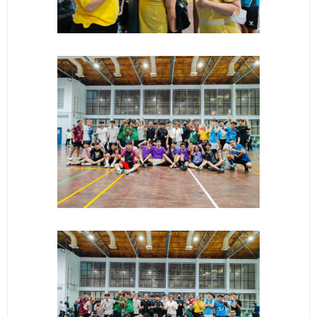
- ข่าวประชาสัมพันธ์ภายนอก
- ทุน/สมัครงาน/ศึกษาต่อ
วารสารคณะ
ผลงานคณะ
- ฐานข้อมูลงานวิจัย
- การจัดการความรู้ (KM Scitech)
- โครงการบริหารจัดการพื้นที่ 10 ไร่ ด้านหลังโรงสีข้าว
สวนดุสิต จังหวัดปราจีนบุรี
- โครงการส่งเสริมการปลูกกล้วยเล็บมือนางฯ
- ผลงาน/รางวัล
- SDU Zero Waste
- งานวิจัย/นวัตกรรม