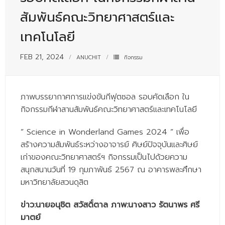
- - บุคลากรสนับสนุน
สัมพันธ์คณะวิทยาศาสตร์และ
หลักสูตร
เทคโนโลยี
- วิทยาศาสตรบัณฑิต
FEB 21, 2024
ANUCHIT
กิจกรรม
- - วิทยาการคอมพิวเตอร์
- - วิทยาศาสตร์เครื่องสำอาง
ภาพบรรยากาศการแข่งขันกีฟุตซอล รอบคัดเลือก ใน
กิจกรรมกีฬาสานสัมพันธ์คณะวิทยาศาสตร์และเทคโนโลยี
- - อาชีวอนามัยและความปลอดภัย
- - อนามัยสิ่งแวดล้อมและสาธารณภัย
” Science in Wonderland Games 2024 ” เพื่อ
สร้างความสัมพันธ์ระหว่างอาจารย์ ศิษย์ปัจจุบันและศิษย์
- - วิทยาศาสตร์การแพทย์
เก่าของคณะวิทยาศาสตร์ฯ กิจกรรมเป็นไปด้วยความ
สนุกสนานวันที่ 19 กุมภาพันธ์ 2567 ณ อาคารพละศึกษา
- - ความมั่นคงปลอดภัยไซเบอร์
มหาวิทยาลัยสวนดุสิต
- - อุตสาหกรรมชีวภาพเพื่อธุรกิจ
ข่าว:นายอนุชิต สวัสดิ์ตาล ภาพ:นางสาว รัตนาพร ศรี
- ศึกษาศาสตรบัณฑิต
มาตย์