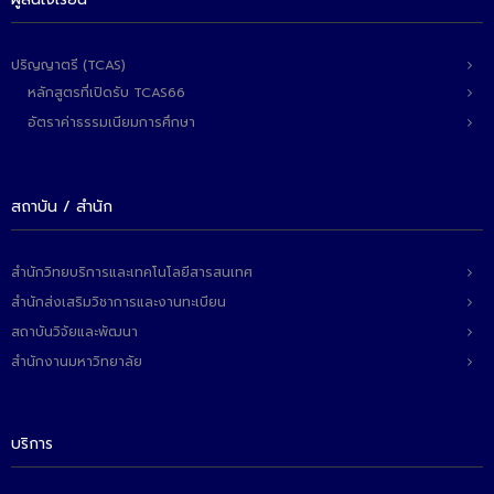
- ข่าวประชาสัมพันธ์ภายนอก
- ทุน/สมัครงาน/ศึกษาต่อ
ปริญญาตรี (TCAS)
วารสารคณะ
หลักสูตรที่เปิดรับ TCAS66
อัตราค่าธรรมเนียมการศึกษา
ผลงานคณะ
- ฐานข้อมูลงานวิจัย
สถาบัน / สำนัก
- การจัดการความรู้ (KM Scitech)
- โครงการบริหารจัดการพื้นที่ 10 ไร่ ด้านหลังโรงสีข้าว
สำนักวิทยบริการและเทคโนโลยีสารสนเทศ
สวนดุสิต จังหวัดปราจีนบุรี
สำนักส่งเสริมวิชาการและงานทะเบียน
- โครงการส่งเสริมการปลูกกล้วยเล็บมือนางฯ
สถาบันวิจัยและพัฒนา
สำนักงานมหาวิทยาลัย
- ผลงาน/รางวัล
- SDU Zero Waste
บริการ
- งานวิจัย/นวัตกรรม