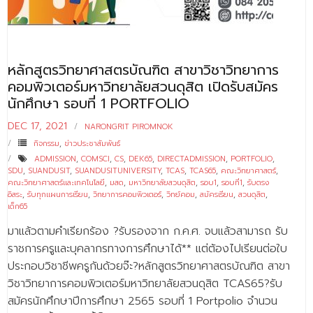
- - บุคลากรสนับสนุน
หลักสูตร
หลักสูตรวิทยาศาสตรบัณฑิต สาขาวิชาวิทยาการ
- วิทยาศาสตรบัณฑิต
คอมพิวเตอร์มหาวิทยาลัยสวนดุสิต เปิดรับสมัคร
- - วิทยาการคอมพิวเตอร์
นักศึกษา รอบที่ 1 PORTFOLIO
- - วิทยาศาสตร์เครื่องสำอาง
DEC 17, 2021
NARONGRIT PIROMNOK
กิจกรรม
,
ข่าวประชาสัมพันธ์
- - อาชีวอนามัยและความปลอดภัย
ADMISSION
,
COMSCI
,
CS
,
DEK65
,
DIRECTADMISSION
,
PORTFOLIO
,
SDU
,
SUANDUSIT
,
SUANDUSITUNIVERSITY
,
TCAS
,
TCAS65
,
คณะวิทยาศาสตร์
,
- - อนามัยสิ่งแวดล้อมและสาธารณภัย
คณะวิทยาศาสตร์และเทคโนโลยี
,
มสด
,
มหาวิทยาลัยสวนดุสิต
,
รอบ1
,
รอบที่1
,
รับตรง
อิสระ
,
รับทุกแผนการเรียน
,
วิทยาการคอมพิวเตอร์
,
วิทย์คอม
,
สมัครเรียน
,
สวนดุสิต
,
เด็ก65
- - วิทยาศาสตร์การแพทย์
มาแล้วตามคำเรียกร้อง ?รับรองจาก ก.ค.ศ. จบแล้วสามารถ รับ
- - ความมั่นคงปลอดภัยไซเบอร์
ราชการครูและบุคลากรทางการศึกษาได้** แต่ต้องไปเรียนต่อใบ
- - อุตสาหกรรมชีวภาพเพื่อธุรกิจ
ประกอบวิชาชีพครูกันด้วยจ๊ะ?หลักสูตรวิทยาศาสตรบัณฑิต สาขา
วิชาวิทยาการคอมพิวเตอร์มหาวิทยาลัยสวนดุสิต TCAS65?รับ
- ศึกษาศาสตรบัณฑิต
สมัครนักศึกษาปีการศึกษา 2565 รอบที่ 1 Portpolio จำนวน