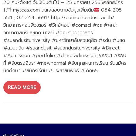
20 คน?ตั้งแต่ วันนี้เป็นต้นไป – 25 มกราคม 2565คลิกสมัคร
- - วิทยาศาสตร์ทั่วไป
ได้ที่ mytcas.com สนใจสอบถามข้อมูลเพิ่มเติม
084 205
- เทคโนโลยีบัณฑิต
5511 , 02 244 5691? http://comsci.sci.dusit.ac.th/
วิทยาการคอมพิวเตอร์ #วิทย์คอม #comsci #cs #คณะ
- - เทคโนโลยีสารสนเทศ
วิทยาศาสตร์และเทคโนโลยี #คณะวิทยาศาสตร์
ศูนย์บริการ
#suandusituniversity #มหาวิทยาลัยสวนดุสิต #sdu #มสด
#สวนดุสิต #suandusit #suandusituniversity #Direct
- ศูนย์เครื่องมือปฏิบัติการวิทยาศาสตร์
#Admission #portfolio #directadmission #รอบ1 #รอบ
ที่1#รับตรงอิสระ #newnormal #รับทุกแผนการเรียน รับสมัคร
- ศูนย์สิ่งแวดล้อม
นักศึกษา #สมัครเรียน #ประชาสัมพันธ์ #เด็ก65
- ศูนย์ปัญญาประดิษฐ์เพื่อการศึกษา
READ MORE
สหกิจศึกษา
ข่าว
- ข่าวประชาสัมพันธ์
- กิจกรรม
ผู้สนใจเรียน