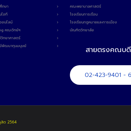
ศึกษา
คณะพยาบาลศาสตร์
นไอที
โรงเรียนการเรือน
ลออนไลน์
โรงเรียนกฎหมายและการเมือง
ng คณะวิทย์ฯ
บัณฑิตวิทยาลัย
์วิทยาศาสตร์
ย์พัฒนาทุนมนุษย์
สายตรงคณบดี
02-423-9401 - 
ดุสิต 2564