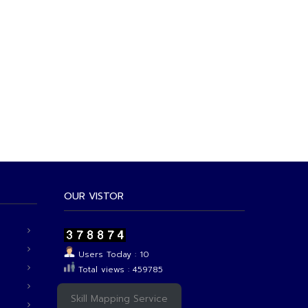
OUR VISTOR
Users Today : 10
Total views : 459785
Skill Mapping Service