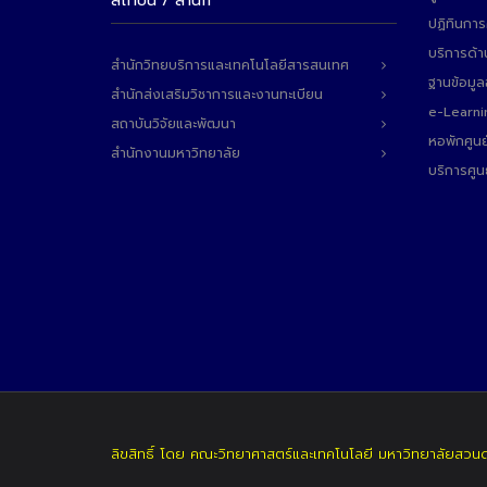
สถาบัน / สำนัก
ปฏิทินการ
บริการด้า
สำนักวิทยบริการและเทคโนโลยีสารสนเทศ
ฐานข้อมู
สำนักส่งเสริมวิชาการและงานทะเบียน
e-Learni
สถาบันวิจัยและพัฒนา
หอพักศูนย
สำนักงานมหาวิทยาลัย
บริการศูน
ลิขสิทธิ์ โดย คณะวิทยาศาสตร์และเทคโนโลยี มหาวิทยาลัยสวน