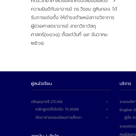
คณะวิทยาศาสตร์และเทคโนโลยีขอแสดง
ความยินดีกับอาจารย์ ดร.วีรชน ภูหินกอง ได้
รับการแต่งตั้ง ให้ดำรงตำแหน่งทางวิชาการ
ผู้ช่วยศาสตราจารย์ สาขาวิชาวัสดุ
ศาสตร์(๐๑๖๑) ตั้งแต่วันที่ ๑๙ ธันวาคม
๒๕๖๘
ผู้สนใจเรียน
บริการ
ปริญญาตรี (TCAS)
ระบบบริห
หลักสูตรที่เปิดรับ TCAS66
English 
อัตราค่าธรรมเนียมการศึกษา
คู่มือ
ระบบตรวจ
ศูนย์สนเ