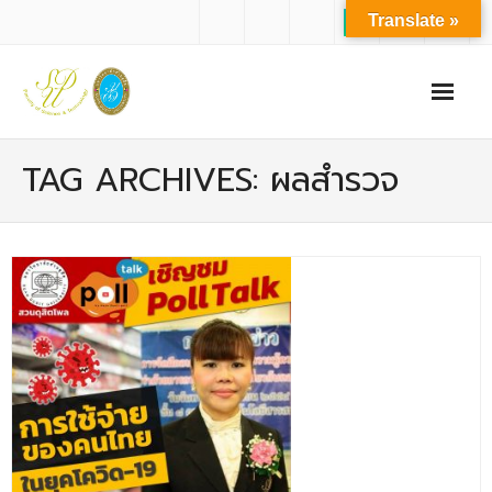
Translate »
หน้าแรก
TAG ARCHIVES: ผลสำรวจ
เกี่ยวกับเรา
- ปรัชญาการจัดการศึกษา มหาวิทยาลัยสวนดุสิต
- ปรัชญา วิสัยทัศน์ พันธกิจ ของคณะ
- ประวัติความเป็นมาของคณะ
- บุคลากร
- - สำนักงานคณะวิทยาศาสตร์และเทคโนโลยี
- - บุคลากรวิชาการ