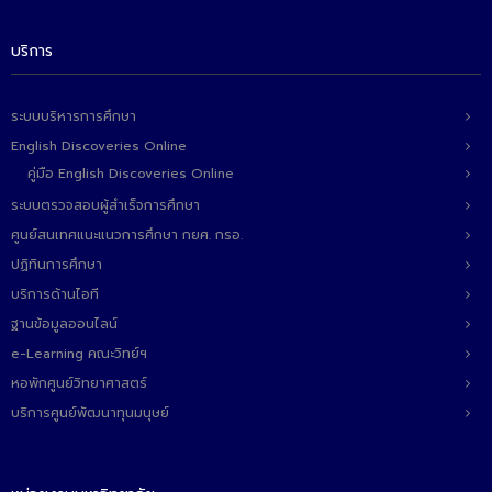
- ข่าวประชาสัมพันธ์ภายนอก
- ทุน/สมัครงาน/ศึกษาต่อ
บริการ
วารสารคณะ
ระบบบริหารการศึกษา
ผลงานคณะ
English Discoveries Online
คู่มือ English Discoveries Online
- ฐานข้อมูลงานวิจัย
ระบบตรวจสอบผู้สำเร็จการศึกษา
- การจัดการความรู้ (KM Scitech)
ศูนย์สนเทศแนะแนวการศึกษา กยศ. กรอ.
ปฏิทินการศึกษา
- โครงการบริหารจัดการพื้นที่ 10 ไร่ ด้านหลังโรงสีข้าว
สวนดุสิต จังหวัดปราจีนบุรี
บริการด้านไอที
ฐานข้อมูลออนไลน์
- โครงการส่งเสริมการปลูกกล้วยเล็บมือนางฯ
e-Learning คณะวิทย์ฯ
- ผลงาน/รางวัล
หอพักศูนย์วิทยาศาสตร์
บริการศูนย์พัฒนาทุนมนุษย์
- SDU Zero Waste
- งานวิจัย/นวัตกรรม