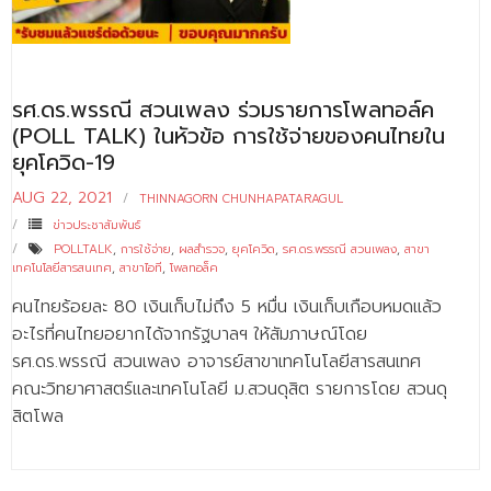
- - บุคลากรสนับสนุน
หลักสูตร
รศ.ดร.พรรณี สวนเพลง ร่วมรายการโพลทอล์ค
- วิทยาศาสตรบัณฑิต
(POLL TALK) ในหัวข้อ การใช้จ่ายของคนไทยใน
- - วิทยาการคอมพิวเตอร์
ยุคโควิด-19
- - วิทยาศาสตร์เครื่องสำอาง
AUG 22, 2021
THINNAGORN CHUNHAPATARAGUL
ข่าวประชาสัมพันธ์
- - อาชีวอนามัยและความปลอดภัย
POLLTALK
,
การใช้จ่าย
,
ผลสำรวจ
,
ยุคโควิด
,
รศ.ดร.พรรณี สวนเพลง
,
สาขา
เทคโนโลยีสารสนเทศ
,
สาขาไอที
,
โพลทอล็ค
- - อนามัยสิ่งแวดล้อมและสาธารณภัย
คนไทยร้อยละ 80 เงินเก็บไม่ถึง 5 หมื่น เงินเก็บเกือบหมดแล้ว
- - วิทยาศาสตร์การแพทย์
อะไรที่คนไทยอยากได้จากรัฐบาลฯ ให้สัมภาษณ์โดย
รศ.ดร.พรรณี สวนเพลง อาจารย์สาขาเทคโนโลยีสารสนเทศ
- - ความมั่นคงปลอดภัยไซเบอร์
คณะวิทยาศาสตร์และเทคโนโลยี ม.สวนดุสิต รายการโดย สวนดุ
สิตโพล
- - อุตสาหกรรมชีวภาพเพื่อธุรกิจ
- ศึกษาศาสตรบัณฑิต