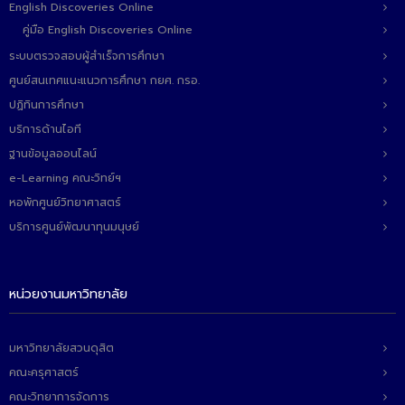
- ข่าวประชาสัมพันธ์ภายนอก
English Discoveries Online
คู่มือ English Discoveries Online
- ทุน/สมัครงาน/ศึกษาต่อ
ระบบตรวจสอบผู้สำเร็จการศึกษา
วารสารคณะ
ศูนย์สนเทศแนะแนวการศึกษา กยศ. กรอ.
ปฏิทินการศึกษา
ผลงานคณะ
บริการด้านไอที
- ฐานข้อมูลงานวิจัย
ฐานข้อมูลออนไลน์
e-Learning คณะวิทย์ฯ
- การจัดการความรู้ (KM Scitech)
หอพักศูนย์วิทยาศาสตร์
- โครงการบริหารจัดการพื้นที่ 10 ไร่ ด้านหลังโรงสีข้าว
บริการศูนย์พัฒนาทุนมนุษย์
สวนดุสิต จังหวัดปราจีนบุรี
- โครงการส่งเสริมการปลูกกล้วยเล็บมือนางฯ
หน่วยงานมหาวิทยาลัย
- ผลงาน/รางวัล
- SDU Zero Waste
มหาวิทยาลัยสวนดุสิต
คณะครุศาสตร์
- งานวิจัย/นวัตกรรม
คณะวิทยาการจัดการ