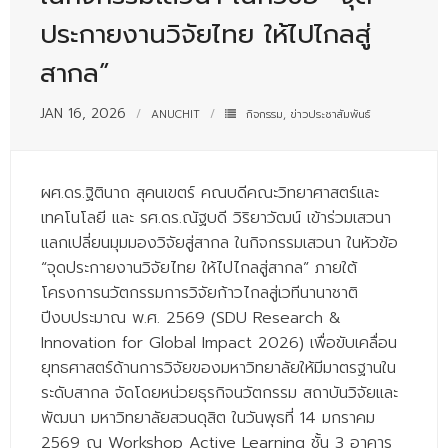
- - บุคลากรสนับสนุน
ประกายงานวิจัยไทย ให้ไปไกลสู่
หลักสูตร
สากล”
- วิทยาศาสตรบัณฑิต
JAN 16, 2026
ANUCHIT
กิจกรรม
,
ข่าวประชาสัมพันธ์
- - วิทยาการคอมพิวเตอร์
- - วิทยาศาสตร์เครื่องสำอาง
ผศ.ดร.ฐิตินาถ สุคนเขตร์ คณบดีคณะวิทยาศาสตร์และ
เทคโนโลยี และ รศ.ดร.ณัฐบดี วิริยาวัฒน์ เข้าร่วมเสวนา
- - อาชีวอนามัยและความปลอดภัย
แลกเปลี่ยนมุมมองวิจัยสู่สากล ในกิจกรรมเสวนา ในหัวข้อ
- - อนามัยสิ่งแวดล้อมและสาธารณภัย
“จุดประกายงานวิจัยไทย ให้ไปไกลสู่สากล” ภายใต้
โครงการนวัตกรรมการวิจัยก้าวไกลสู่เวทีนานาชาติ
- - วิทยาศาสตร์การแพทย์
ปีงบประมาณ พ.ศ. 2569 (SDU Research &
- - ความมั่นคงปลอดภัยไซเบอร์
Innovation for Global Impact 2026) เพื่อขับเคลื่อน
ยุทธศาสตร์ด้านการวิจัยของมหาวิทยาลัยให้มีมาตรฐานใน
- - อุตสาหกรรมชีวภาพเพื่อธุรกิจ
ระดับสากล จัดโดยหน่วยธุรกิจนวัตกรรม สถาบันวิจัยและ
พัฒนา มหาวิทยาลัยสวนดุสิต ในวันพุธที่ 14 มกราคม
- ศึกษาศาสตรบัณฑิต
2569 ณ Workshop Active Learning ชั้น 3 อาคาร