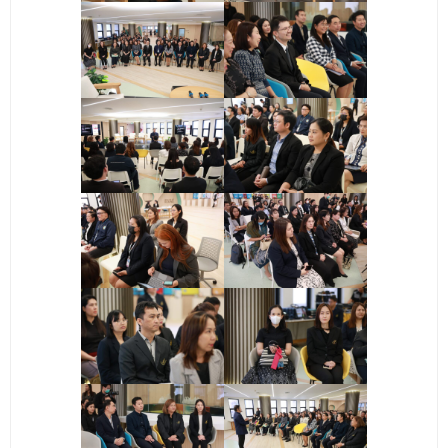
- ข่าวประชาสัมพันธ์ภายนอก
- ทุน/สมัครงาน/ศึกษาต่อ
วารสารคณะ
ผลงานคณะ
- ฐานข้อมูลงานวิจัย
- การจัดการความรู้ (KM Scitech)
- โครงการบริหารจัดการพื้นที่ 10 ไร่ ด้านหลังโรงสีข้าว
สวนดุสิต จังหวัดปราจีนบุรี
- โครงการส่งเสริมการปลูกกล้วยเล็บมือนางฯ
- ผลงาน/รางวัล
- SDU Zero Waste
- งานวิจัย/นวัตกรรม