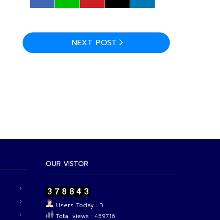
NEXT POST
OUR VISTOR
Users Today : 3
Total views : 459716