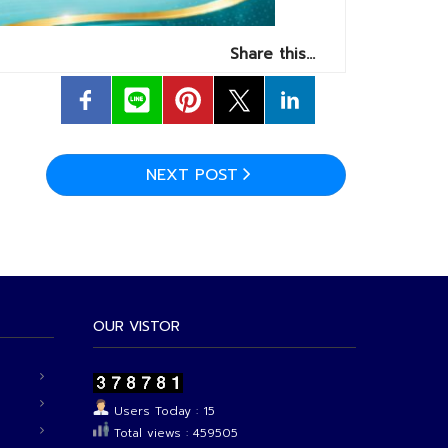
Share this…
NEXT POST
OUR VISTOR
Users Today : 15
Total views : 459505